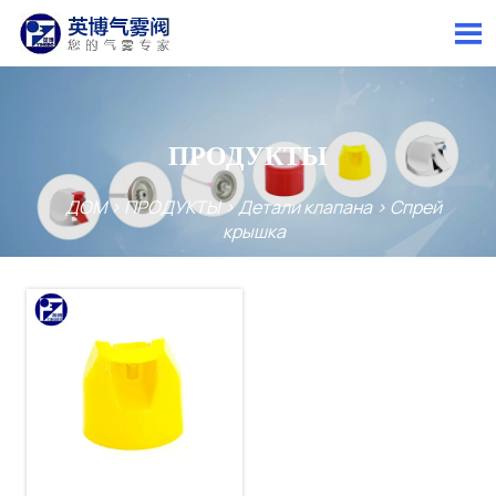

ПРОДУКТЫ
ДОМ
>
ПРОДУКТЫ
>
Детали клапана
>
Спрей
крышка