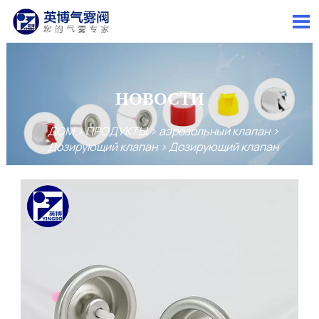

НОВОСТИ
ДОМ
>
ПРОДУКТЫ
>
аэрозольный клапан
>
Дозирующий клапан
>
Дозирующий клапан